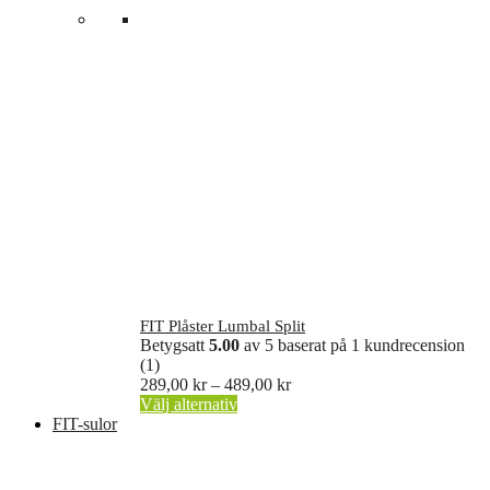
FIT Plåster Lumbal Split
Betygsatt
5.00
av 5 baserat på
1
kundrecension
(1)
Prisintervall:
289,00
kr
–
489,00
kr
Den
289,00 kr
Välj alternativ
här
till
FIT-sulor
produkten
489,00 kr
har
flera