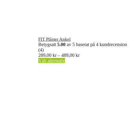
FIT Plåster Ankel
Betygsatt
5.00
av 5 baserat på
4
kundrecension
(4)
Prisintervall:
289,00
kr
–
489,00
kr
Den
289,00 kr
Välj alternativ
här
till
produkten
489,00 kr
har
flera
varianter.
De
olika
alternativen
kan
väljas
på
produktsidan