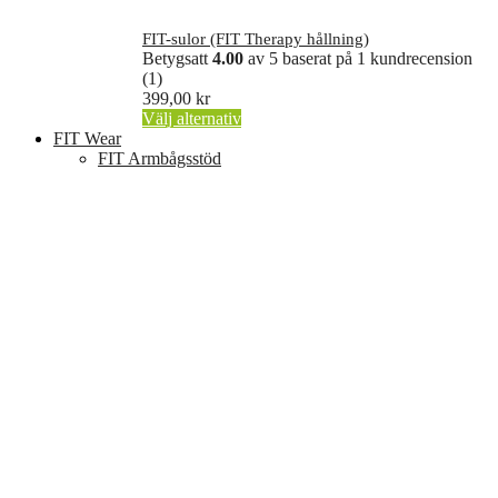
FIT-sulor (FIT Therapy hållning)
Betygsatt
4.00
av 5 baserat på
1
kundrecension
(1)
399,00
kr
Den
Välj alternativ
här
FIT Wear
produkten
FIT Armbågsstöd
har
flera
varianter.
De
olika
alternativen
kan
väljas
på
produktsidan