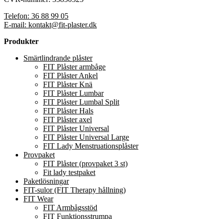
Telefon: 36 88 99 05
E-mail: kontakt@fit-plaster.dk
Produkter
Smärtlindrande plåster
FIT Plåster armbåge
FIT Plåster Ankel
FIT Plåster Knä
FIT Plåster Lumbar
FIT Plåster Lumbal Split
FIT Plåster Hals
FIT Plåster axel
FIT Plåster Universal
FIT Plåster Universal Large
FIT Lady Menstruationsplåster
Provpaket
FIT Plåster (provpaket 3 st)
Fit lady testpaket
Paketlösningar
FIT-sulor (FIT Therapy hållning)
FIT Wear
FIT Armbågsstöd
FIT Funktionsstrumpa