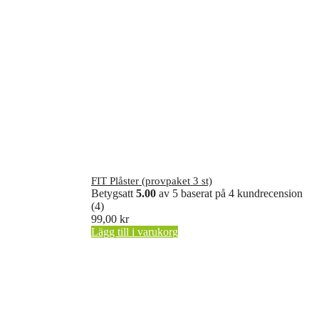
FIT Plåster (provpaket 3 st)
Betygsatt
5.00
av 5 baserat på
4
kundrecension
(4)
99,00
kr
Lägg till i varukorg