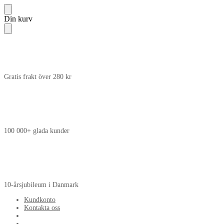
Skip
Skip
Din kurv
to
to
navigation
content
Gratis frakt över 280 kr
100 000+ glada kunder
10-årsjubileum i Danmark
Kundkonto
Kontakta oss