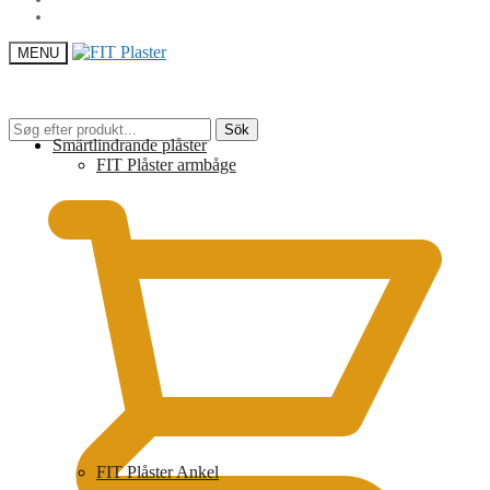
MENU
Sök
Sök
Smärtlindrande plåster
efter:
0,00
kr
FIT Plåster armbåge
FIT Plåster Ankel