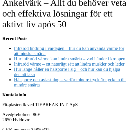
Ankelvärk – Allt du behöver veta
och effektiva lösningar för ett
aktivt liv após 50
Recent Posts
Infraröd lindring i vardagen – hur du kan använda värme för
att minska smärta
Hur infraröd värme kan lindra smärta – vad händer i kroppen
Infraröd värme – ett naturligt sätt att lindra muskler och leder
Hur länge håller en hälsporre i sig – och hur kan du hjälpa
den att läka
Hälsporre och avlastning – varför mindre tryck är nyckeln till
mindre smärta
Kontaktinfo
Fit-plaster.dk ved TIEBREAK INT. ApS
Avedøreholmen 86F
2650 Hvidovre
CVR-nummer: 35850325