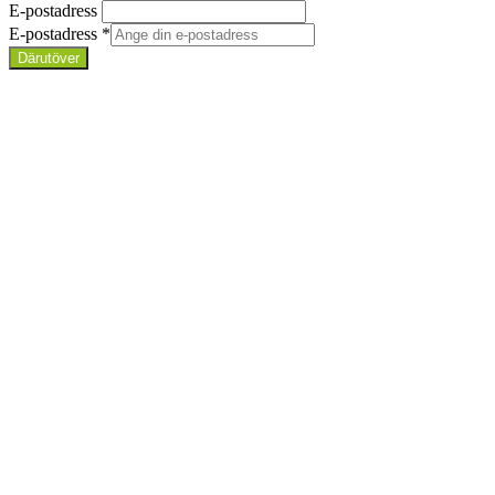
E-postadress
E-postadress
*
Därutöver