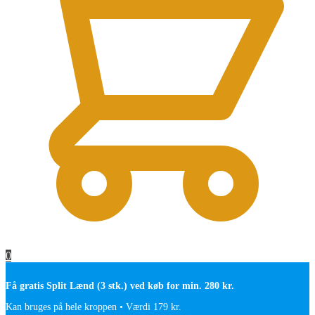
0
Få gratis Split Lænd (3 stk.) ved køb for min. 280 kr.
Kan bruges på hele kroppen • Værdi 179 kr.