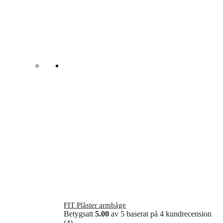
FIT Plåster armbåge
Betygsatt
5.00
av 5 baserat på
4
kundrecension
(4)