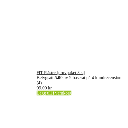
FIT Plåster (provpaket 3 st)
Betygsatt
5.00
av 5 baserat på
4
kundrecension
(4)
99,00
kr
Lägg till i varukorg