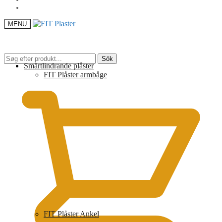
MENU
Sök
Sök
Smärtlindrande plåster
efter:
0,00
kr
FIT Plåster armbåge
FIT Plåster Ankel