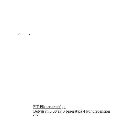
FIT Plåster armbåge
Betygsatt
5.00
av 5 baserat på
4
kundrecension
(4)