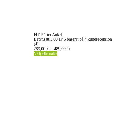
FIT Plåster Ankel
Betygsatt
5.00
av 5 baserat på
4
kundrecension
(4)
Prisintervall:
289,00
kr
–
489,00
kr
Den
289,00 kr
Välj alternativ
här
till
produkten
489,00 kr
har
flera
varianter.
De
olika
alternativen
kan
väljas
på
produktsidan