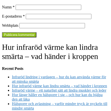
Namn
*
E-postadress
*
Webbplats
Hur infraröd värme kan lindra
smärta – vad händer i kroppen
Recent Posts
Infraröd lindring i vardagen – hur du kan använda värme för
att minska smärta
Hur infraröd värme kan lindra smärta – vad händer i kroppen
Infraröd värme – ett naturligt sätt att lindra muskler och leder
Hur länge håller en hälsporre i sig – och hur kan du hjälpa
den att läka
Hälsporre och avlastning – varför mindre tryck är nyckeln till
mindre smärta