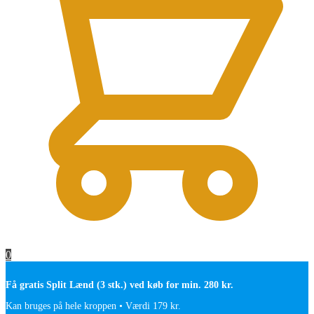
0
Få gratis Split Lænd (3 stk.) ved køb for min. 280 kr.
Kan bruges på hele kroppen • Værdi 179 kr.