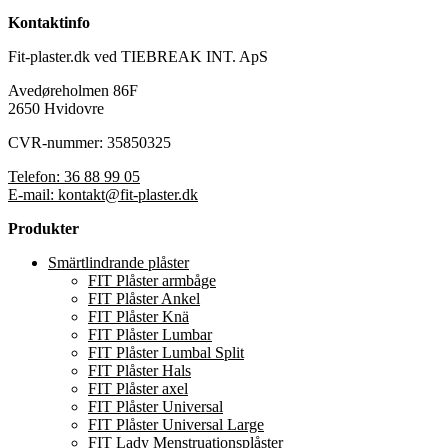
Kontaktinfo
Fit-plaster.dk ved TIEBREAK INT. ApS
Avedøreholmen 86F
2650 Hvidovre
CVR-nummer: 35850325
Telefon: 36 88 99 05
E-mail: kontakt@fit-plaster.dk
Produkter
Smärtlindrande plåster
FIT Plåster armbåge
FIT Plåster Ankel
FIT Plåster Knä
FIT Plåster Lumbar
FIT Plåster Lumbal Split
FIT Plåster Hals
FIT Plåster axel
FIT Plåster Universal
FIT Plåster Universal Large
FIT Lady Menstruationsplåster