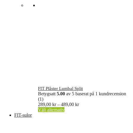
FIT Plåster Lumbal Split
Betygsatt
5.00
av 5 baserat på
1
kundrecension
(1)
Prisintervall:
289,00
kr
–
489,00
kr
Den
289,00 kr
Välj alternativ
här
till
FIT-sulor
produkten
489,00 kr
har
flera