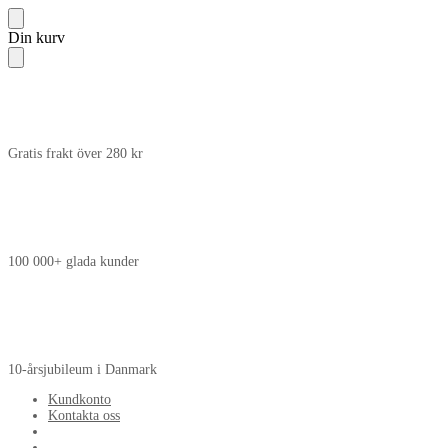
Skip
Skip
Din kurv
to
to
navigation
content
Gratis frakt över 280 kr
100 000+ glada kunder
10-årsjubileum i Danmark
Kundkonto
Kontakta oss