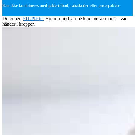
Kan ikke kombineres med pakketilbud, rabatkoder eller prøvepakker.
Du er her:
FIT-Plaster
Hur infraröd värme kan lindra smärta – vad
händer i kroppen