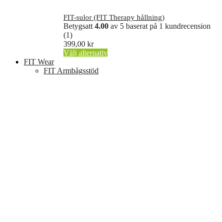
FIT-sulor (FIT Therapy hållning)
Betygsatt
4.00
av 5 baserat på
1
kundrecension
(1)
399,00
kr
Den
Välj alternativ
här
FIT Wear
produkten
FIT Armbågsstöd
har
flera
varianter.
De
olika
alternativen
kan
väljas
på
produktsidan