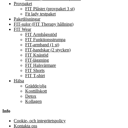
Provpaket
FIT Plåster (provpaket 3 st)
Fit lady testpaket
Paketlösningar
FIT-sulor (FIT Therapy hållning)
FIT Wear
FIT Armbågsstöd
FIT Funktionsstrumpa
FIT-armband (1 st)
FIT-handskar (2 stycken)
FIT Knästöd
FIT-läggning
FIT Halsvärmare
FIT Shorts
FIT T-shirt
Hälsa
Grädde/olja
Kosttillskott
Detox
Kollagen
Info
Cookie- och integritetspolicy
Kontakta oss